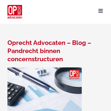
Ga
naar
inhoud
Oprecht Advocaten – Blog –
Pandrecht binnen
concernstructuren